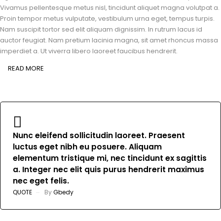
Vivamus pellentesque metus nisl, tincidunt aliquet magna volutpat a.
Proin tempor metus vulputate, vestibulum urna eget, tempus turpis.
Nam suscipit tortor sed elit aliquam dignissim. In rutrum lacus id
auctor feugiat. Nam pretium lacinia magna, sit amet rhoncus massa
imperdiet a. Ut viverra libero laoreet faucibus hendrerit.
READ MORE
Nunc eleifend sollicitudin laoreet. Praesent
luctus eget nibh eu posuere. Aliquam
elementum tristique mi, nec tincidunt ex sagittis
a. Integer nec elit quis purus hendrerit maximus
nec eget felis.
QUOTE
By
Gbedy