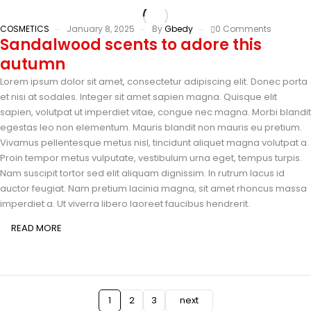
COSMETICS
January 8, 2025
By
Gbedy
0 Comments
Sandalwood scents to adore this
autumn
Lorem ipsum dolor sit amet, consectetur adipiscing elit. Donec porta
et nisi at sodales. Integer sit amet sapien magna. Quisque elit
sapien, volutpat ut imperdiet vitae, congue nec magna. Morbi blandit
egestas leo non elementum. Mauris blandit non mauris eu pretium.
Vivamus pellentesque metus nisl, tincidunt aliquet magna volutpat a.
Proin tempor metus vulputate, vestibulum urna eget, tempus turpis.
Nam suscipit tortor sed elit aliquam dignissim. In rutrum lacus id
auctor feugiat. Nam pretium lacinia magna, sit amet rhoncus massa
imperdiet a. Ut viverra libero laoreet faucibus hendrerit.
READ MORE
1
2
3
next