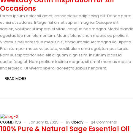
Weekday Outfit Inspiration for All
Occasions
Lorem ipsum dolor sit amet, consectetur adipiscing elit. Donec porta
et nisi at sodales. Integer sit amet sapien magna. Quisque elit
sapien, volutpat ut imperdiet vitae, congue nec magna. Morbi blandit
egestas leo non elementum. Mauris blandit non mauris eu pretium.
Vivamus pellentesque metus nisl, tincidunt aliquet magna volutpat a.
Proin tempor metus vulputate, vestibulum urna eget, tempus turpis.
Nam suscipit tortor sed elit aliquam dignissim. In rutrum lacus id
auctor feugiat. Nam pretium lacinia magna, sit amet rhoncus massa
imperdiet a. Ut viverra libero laoreet faucibus hendrerit.
READ MORE
COSMETICS
January 12, 2025
By
Gbedy
4 Comments
100% Pure & Natural Sage Essential Oil