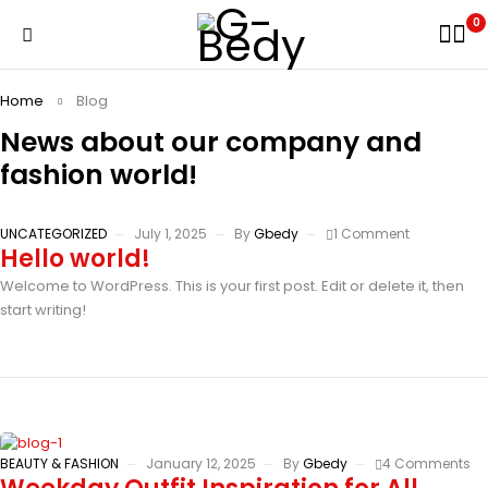
0
Home
Blog
News about our company
and
fashion world!
UNCATEGORIZED
July 1, 2025
By
Gbedy
1 Comment
Hello world!
Welcome to WordPress. This is your first post. Edit or delete it, then
start writing!
BEAUTY & FASHION
January 12, 2025
By
Gbedy
4 Comments