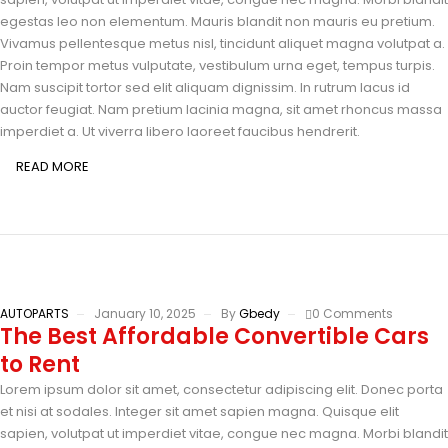
egestas leo non elementum. Mauris blandit non mauris eu pretium.
Vivamus pellentesque metus nisl, tincidunt aliquet magna volutpat a.
Proin tempor metus vulputate, vestibulum urna eget, tempus turpis.
Nam suscipit tortor sed elit aliquam dignissim. In rutrum lacus id
auctor feugiat. Nam pretium lacinia magna, sit amet rhoncus massa
imperdiet a. Ut viverra libero laoreet faucibus hendrerit.
READ MORE
AUTOPARTS
January 10, 2025
By
Gbedy
0 Comments
The Best Affordable Convertible Cars
to Rent
Lorem ipsum dolor sit amet, consectetur adipiscing elit. Donec porta
et nisi at sodales. Integer sit amet sapien magna. Quisque elit
sapien, volutpat ut imperdiet vitae, congue nec magna. Morbi blandit