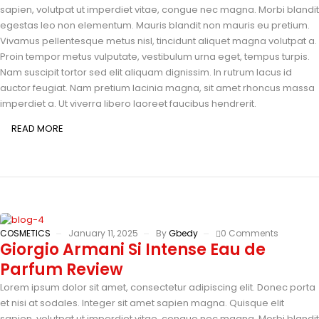
sapien, volutpat ut imperdiet vitae, congue nec magna. Morbi blandit
egestas leo non elementum. Mauris blandit non mauris eu pretium.
Vivamus pellentesque metus nisl, tincidunt aliquet magna volutpat a.
Proin tempor metus vulputate, vestibulum urna eget, tempus turpis.
Nam suscipit tortor sed elit aliquam dignissim. In rutrum lacus id
auctor feugiat. Nam pretium lacinia magna, sit amet rhoncus massa
imperdiet a. Ut viverra libero laoreet faucibus hendrerit.
READ MORE
COSMETICS
January 11, 2025
By
Gbedy
0 Comments
Giorgio Armani Si Intense Eau de
Parfum Review
Lorem ipsum dolor sit amet, consectetur adipiscing elit. Donec porta
et nisi at sodales. Integer sit amet sapien magna. Quisque elit
sapien, volutpat ut imperdiet vitae, congue nec magna. Morbi blandit