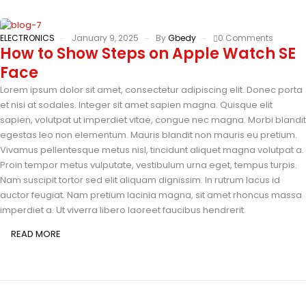
ELECTRONICS
January 9, 2025
By
Gbedy
0 Comments
How to Show Steps on Apple Watch SE
Face
Lorem ipsum dolor sit amet, consectetur adipiscing elit. Donec porta
et nisi at sodales. Integer sit amet sapien magna. Quisque elit
sapien, volutpat ut imperdiet vitae, congue nec magna. Morbi blandit
egestas leo non elementum. Mauris blandit non mauris eu pretium.
Vivamus pellentesque metus nisl, tincidunt aliquet magna volutpat a.
Proin tempor metus vulputate, vestibulum urna eget, tempus turpis.
Nam suscipit tortor sed elit aliquam dignissim. In rutrum lacus id
auctor feugiat. Nam pretium lacinia magna, sit amet rhoncus massa
imperdiet a. Ut viverra libero laoreet faucibus hendrerit.
READ MORE