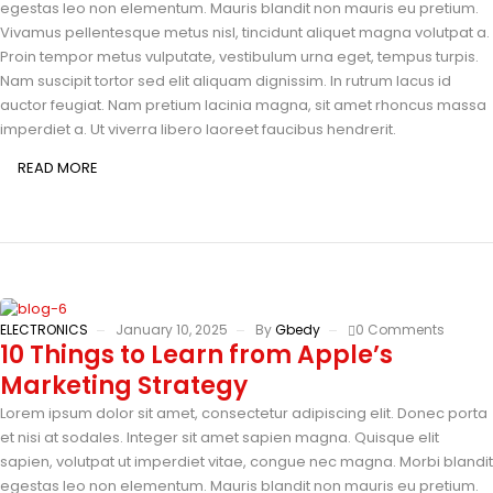
egestas leo non elementum. Mauris blandit non mauris eu pretium.
Vivamus pellentesque metus nisl, tincidunt aliquet magna volutpat a.
Proin tempor metus vulputate, vestibulum urna eget, tempus turpis.
Nam suscipit tortor sed elit aliquam dignissim. In rutrum lacus id
auctor feugiat. Nam pretium lacinia magna, sit amet rhoncus massa
imperdiet a. Ut viverra libero laoreet faucibus hendrerit.
READ MORE
ELECTRONICS
January 10, 2025
By
Gbedy
0 Comments
10 Things to Learn from Apple’s
Marketing Strategy
Lorem ipsum dolor sit amet, consectetur adipiscing elit. Donec porta
et nisi at sodales. Integer sit amet sapien magna. Quisque elit
sapien, volutpat ut imperdiet vitae, congue nec magna. Morbi blandit
egestas leo non elementum. Mauris blandit non mauris eu pretium.